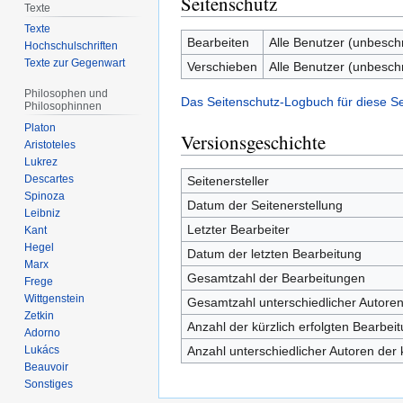
Seitenschutz
Texte
Texte
Bearbeiten
Alle Benutzer (unbesch
Hochschulschriften
Texte zur Gegenwart
Verschieben
Alle Benutzer (unbesch
Philosophen und
Das Seitenschutz-Logbuch für diese S
Philosophinnen
Platon
Versionsgeschichte
Aristoteles
Lukrez
Descartes
Seitenersteller
Spinoza
Datum der Seitenerstellung
Leibniz
Letzter Bearbeiter
Kant
Hegel
Datum der letzten Bearbeitung
Marx
Gesamtzahl der Bearbeitungen
Frege
Wittgenstein
Gesamtzahl unterschiedlicher Autore
Zetkin
Anzahl der kürzlich erfolgten Bearbei
Adorno
Anzahl unterschiedlicher Autoren der 
Lukács
Beauvoir
Sonstiges