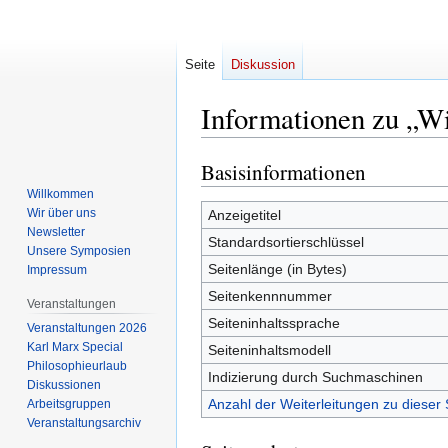
Seite
Diskussion
Informationen zu „Wi
Basisinformationen
Zur
Zur
Navigation
Suche
Willkommen
springen
springen
Wir über uns
Anzeigetitel
Newsletter
Standardsortierschlüssel
Unsere Symposien
Seitenlänge (in Bytes)
Impressum
Seitenkennnummer
Veranstaltungen
Seiteninhaltssprache
Veranstaltungen 2026
Karl Marx Special
Seiteninhaltsmodell
Philosophieurlaub
Indizierung durch Suchmaschinen
Diskussionen
Anzahl der Weiterleitungen zu dieser 
Arbeitsgruppen
Veranstaltungsarchiv