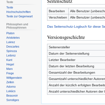
Seitenschutz
Texte
Texte
Bearbeiten
Alle Benutzer (unbesch
Hochschulschriften
Texte zur Gegenwart
Verschieben
Alle Benutzer (unbesch
Philosophen und
Das Seitenschutz-Logbuch für diese S
Philosophinnen
Platon
Versionsgeschichte
Aristoteles
Lukrez
Descartes
Seitenersteller
Spinoza
Datum der Seitenerstellung
Leibniz
Letzter Bearbeiter
Kant
Hegel
Datum der letzten Bearbeitung
Marx
Gesamtzahl der Bearbeitungen
Frege
Wittgenstein
Gesamtzahl unterschiedlicher Autore
Zetkin
Anzahl der kürzlich erfolgten Bearbei
Adorno
Anzahl unterschiedlicher Autoren der 
Lukács
Beauvoir
Sonstiges