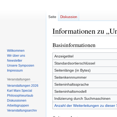
Seite
Diskussion
Informationen zu „U
Basisinformationen
Zur
Zur
Navigation
Suche
Willkommen
springen
springen
Wir über uns
Anzeigetitel
Newsletter
Standardsortierschlüssel
Unsere Symposien
Seitenlänge (in Bytes)
Impressum
Seitenkennnummer
Veranstaltungen
Seiteninhaltssprache
Veranstaltungen 2026
Karl Marx Special
Seiteninhaltsmodell
Philosophieurlaub
Indizierung durch Suchmaschinen
Diskussionen
Anzahl der Weiterleitungen zu dieser 
Arbeitsgruppen
Veranstaltungsarchiv