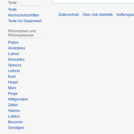
Texte
Texte
Datenschutz
Über club dialektik
Haftungsa
Hochschulschriften
Texte zur Gegenwart
Philosophen und
Philosophinnen
Platon
Aristoteles
Lukrez
Descartes
Spinoza
Leibniz
Kant
Hegel
Marx
Frege
Wittgenstein
Zetkin
Adorno
Lukács
Beauvoir
Sonstiges