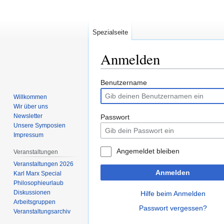
Spezialseite
Anmelden
Zur
Zur
Benutzername
Navigation
Suche
Willkommen
springen
springen
Wir über uns
Newsletter
Passwort
Unsere Symposien
Impressum
Angemeldet bleiben
Veranstaltungen
Veranstaltungen 2026
Anmelden
Karl Marx Special
Philosophieurlaub
Diskussionen
Hilfe beim Anmelden
Arbeitsgruppen
Passwort vergessen?
Veranstaltungsarchiv