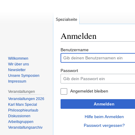
Spezialseite
Anmelden
Zur
Zur
Benutzername
Navigation
Suche
Willkommen
springen
springen
Wir über uns
Newsletter
Passwort
Unsere Symposien
Impressum
Angemeldet bleiben
Veranstaltungen
Veranstaltungen 2026
Anmelden
Karl Marx Special
Philosophieurlaub
Diskussionen
Hilfe beim Anmelden
Arbeitsgruppen
Passwort vergessen?
Veranstaltungsarchiv