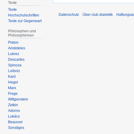
Texte
Texte
Datenschutz
Über club dialektik
Haftungsa
Hochschulschriften
Texte zur Gegenwart
Philosophen und
Philosophinnen
Platon
Aristoteles
Lukrez
Descartes
Spinoza
Leibniz
Kant
Hegel
Marx
Frege
Wittgenstein
Zetkin
Adorno
Lukács
Beauvoir
Sonstiges