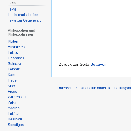
Texte
Texte
Hochschulschriften
Texte zur Gegenwart
Philosophen und
Philosophinnen
Platon
Aristoteles
Lukrez
Descartes
Spinoza
Zurück zur Seite
Beauvoir
.
Leibniz
Kant
Hegel
Marx
Datenschutz
Über club dialektik
Haftungsa
Frege
Wittgenstein
Zetkin
Adorno
Lukács
Beauvoir
Sonstiges