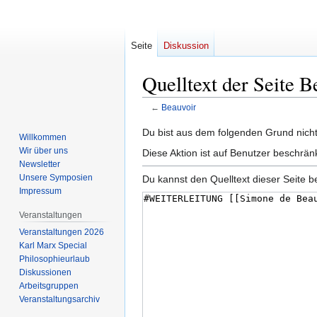
Seite
Diskussion
Quelltext der Seite B
←
Beauvoir
Zur
Zur
Du bist aus dem folgenden Grund nicht 
Willkommen
Navigation
Suche
Wir über uns
Diese Aktion ist auf Benutzer beschrän
springen
springen
Newsletter
Unsere Symposien
Du kannst den Quelltext dieser Seite b
Impressum
Veranstaltungen
Veranstaltungen 2026
Karl Marx Special
Philosophieurlaub
Diskussionen
Arbeitsgruppen
Veranstaltungsarchiv