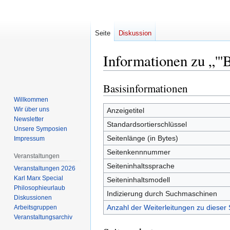
Seite
Diskussion
Informationen zu „''
Basisinformationen
Zur
Zur
Navigation
Suche
Willkommen
springen
springen
Wir über uns
Anzeigetitel
Newsletter
Standardsortierschlüssel
Unsere Symposien
Seitenlänge (in Bytes)
Impressum
Seitenkennnummer
Veranstaltungen
Seiteninhaltssprache
Veranstaltungen 2026
Karl Marx Special
Seiteninhaltsmodell
Philosophieurlaub
Indizierung durch Suchmaschinen
Diskussionen
Anzahl der Weiterleitungen zu dieser 
Arbeitsgruppen
Veranstaltungsarchiv