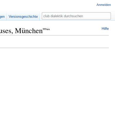
Anmelden
Suche
igen
Versionsgeschichte
uses, München'''“
Hilfe