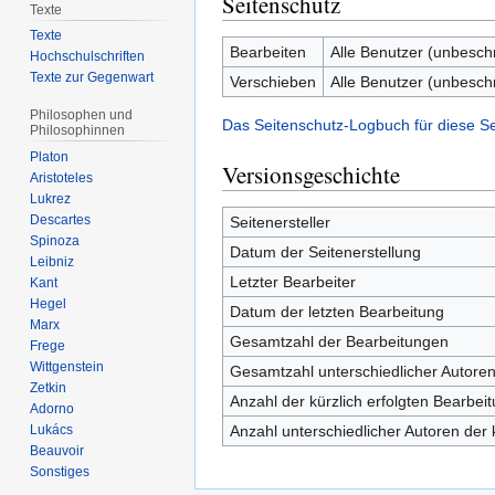
Seitenschutz
Texte
Texte
Bearbeiten
Alle Benutzer (unbesch
Hochschulschriften
Texte zur Gegenwart
Verschieben
Alle Benutzer (unbesch
Philosophen und
Das Seitenschutz-Logbuch für diese S
Philosophinnen
Platon
Versionsgeschichte
Aristoteles
Lukrez
Descartes
Seitenersteller
Spinoza
Datum der Seitenerstellung
Leibniz
Letzter Bearbeiter
Kant
Hegel
Datum der letzten Bearbeitung
Marx
Gesamtzahl der Bearbeitungen
Frege
Wittgenstein
Gesamtzahl unterschiedlicher Autore
Zetkin
Anzahl der kürzlich erfolgten Bearbei
Adorno
Anzahl unterschiedlicher Autoren der 
Lukács
Beauvoir
Sonstiges